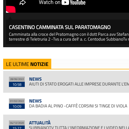
CASENTINO CAMMINATA SUL PARATOMAGNO
Camminata alla croce del Pratomagno con il dott Parca avv Stefani pro
terrestre di Teletruria 2 -Tvs a cura dell' a. c. Centodue SubbianoTv r
LE ULTIME
NOTIZIE
NEWS
28/06/2022
AIUTI DI STATO EROGATI ALLE IMPRESE DURANTE L’
10:58
NEWS
01/02/2022
DA BADIA AL PINO -CAFFÈ CORSINI SI TINGE DI VIOLA
10:09
ATTUALITÀ
04/12/2020
SUBBIANOTV TUTTA L'INFORMAZIONE E I VIDEO NEL
15:27